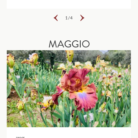
1
/
4
MAGGIO
FIRENZE