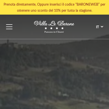
Prenota direttamente, Oppure inserisci il codice “BARONEWEB” per
ottenere uno sconto del 10% per tutta la stagione.
IT