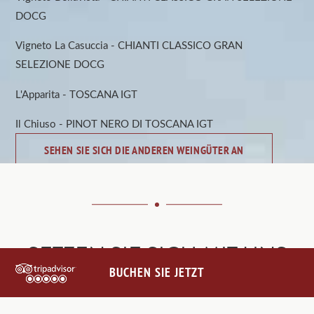
DOCG
Vigneto La Casuccia - CHIANTI CLASSICO GRAN
SELEZIONE DOCG
L'Apparita - TOSCANA IGT
Il Chiuso - PINOT NERO DI TOSCANA IGT
SEHEN SIE SICH DIE ANDEREN WEINGÜTER AN
SETZEN SIE SICH MIT UNS
BUCHEN SIE JETZT
IN VERBINDUNG
@VILLALEBARONEHOTEL