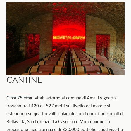
CANTINE
Circa 75 ettari vitati, attorno al comune di Ama. I vigneti si
trovano tra i 420 e i 527 metri sul livello del mare e si
estendono su quattro valli, chiamate con i nomi tradizionali di
Bellavista, San Lorenzo, La Casuccia e Montebuoni. La
produzione media annua è di 320.000 bottiglie, suddivise tra