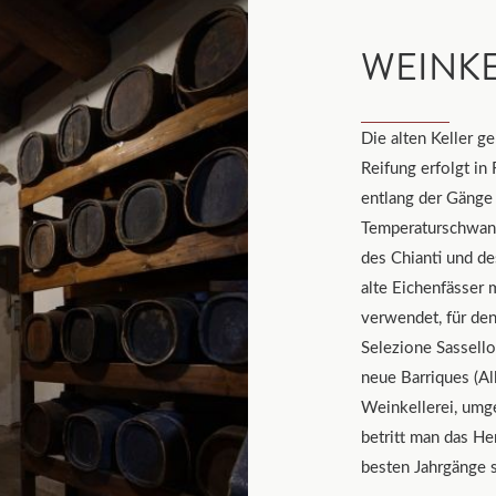
WEINK
Die alten Keller g
Reifung erfolgt in
entlang der Gänge 
Temperaturschwank
des Chianti und de
alte Eichenfässer
verwendet, für de
Selezione Sassello
neue Barriques (Al
Weinkellerei, umg
betritt man das H
besten Jahrgänge s