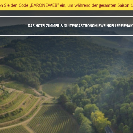
ben Sie den Code „BARONEWEB“ ein, um während der gesamten Saison 10
DAS HOTEL
ZIMMER & SUITEN
GASTRONOMIE
WEINKELLEREIEN
AK