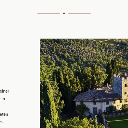
einer
dem
neten
em