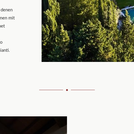
r denen
mmen mit
net
no
ianti.