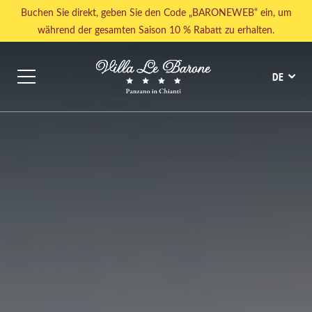
Buchen Sie direkt, geben Sie den Code „BARONEWEB“ ein, um
während der gesamten Saison 10 % Rabatt zu erhalten.
DE