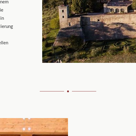
einem
ie
 in
lierung
llen