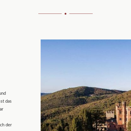
und
st das
ar
e
ch der