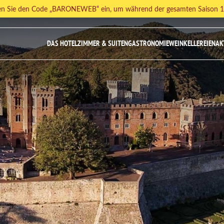
ben Sie den Code „BARONEWEB“ ein, um während der gesamten Saison 10
DAS HOTEL
ZIMMER & SUITEN
GASTRONOMIE
WEINKELLEREIEN
AK