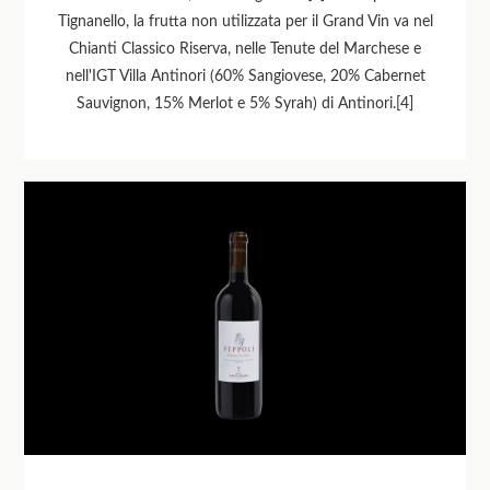
Tignanello, la frutta non utilizzata per il Grand Vin va nel
Chianti Classico Riserva, nelle Tenute del Marchese e
nell'IGT Villa Antinori (60% Sangiovese, 20% Cabernet
Sauvignon, 15% Merlot e 5% Syrah) di Antinori.[4]